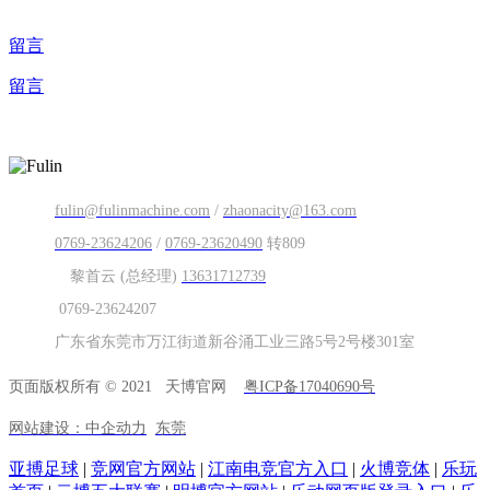
留言
留言
邮箱：
fulin@fulinmachine.com
/
zhaonacity@163.com
电话：
0769-23624206
/
0769-23620490
转809
联系人：
黎首云 (总经理)
13631712739
传 真：
0769-23624207
地址：
广东省东莞市万江街道新谷涌工业三路5号2号楼301室
页面版权所有 © 2021 天博官网
粤ICP备17040690号
网站建设：中企动力
东莞
亚搏足球
|
竞网官方网站
|
江南电竞官方入口
|
火博竞体
|
乐玩