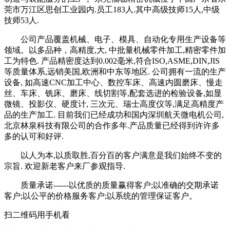
莞市万江区思创工业园内.员工183人.其中高级技师15人,中级
技师53人.
公司产品覆盖机械、电子、模具、自动化专用生产设备等
领域。以多品种，高精度,大, 中批量机械零件加工,精密零件加
工为特色. 产品精密度达到0.002毫米,符合ISO,ASME,DIN,JIS
等质量体系,远销美国,欧洲和中东等地区. 公司拥有一流的生产
设备, 如高速CNC加工中心、数控车床、高速内圆磨床、慢走
丝、车床、铣床、磨床、线切割等,配套选进的检验设备,如显
微镜、投影仪、硬度计, 三次元、瑞士高度仪等,满足高精度产
品的生产加工. 目前我们已经成功和国内深圳航天微电机公司,
北京林泉科技有限公司的合作多年.产品质量已经得到许许多
多的认可和好评.
以人为本,以质取胜,百分百的客户满意是我们始终不变的
宗旨. 欢迎新老客户来厂参观指导.
质量承诺------以优质的质量赢得客户;以准确的交期承诺
客户;以公平的价格服务客户;以系统的管理保证客户。
扫二维码用手机看